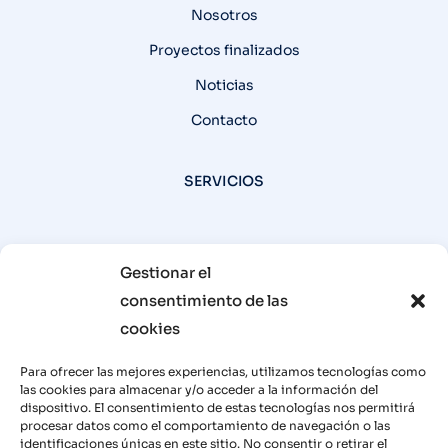
Nosotros
Proyectos finalizados
Noticias
Contacto
SERVICIOS
Recuperación energía térmica-FHB
Gestionar el
consentimiento de las
Recuperación energía térmica-Pneumator
cookies
Recuperación energía térmica-Emisiones
Para ofrecer las mejores experiencias, utilizamos tecnologías como
Biomasa
las cookies para almacenar y/o acceder a la información del
dispositivo. El consentimiento de estas tecnologías nos permitirá
procesar datos como el comportamiento de navegación o las
¿CONECTAMOS?
identificaciones únicas en este sitio. No consentir o retirar el