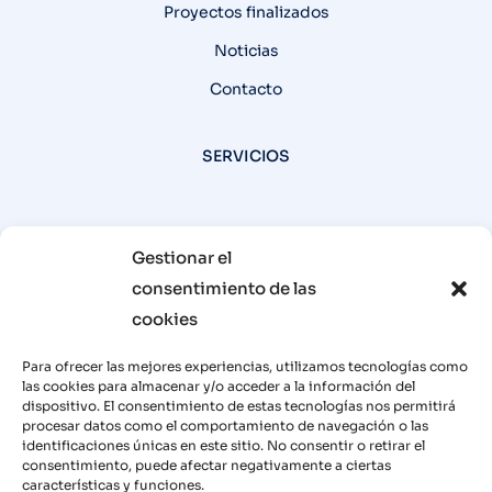
Proyectos finalizados
Noticias
Contacto
SERVICIOS
Recuperación energía térmica-FHB
Gestionar el
consentimiento de las
Recuperación energía térmica-Pneumator
cookies
Recuperación energía térmica-Emisiones
Para ofrecer las mejores experiencias, utilizamos tecnologías como
Biomasa
las cookies para almacenar y/o acceder a la información del
dispositivo. El consentimiento de estas tecnologías nos permitirá
procesar datos como el comportamiento de navegación o las
¿CONECTAMOS?
identificaciones únicas en este sitio. No consentir o retirar el
consentimiento, puede afectar negativamente a ciertas
características y funciones.